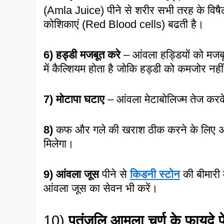
(Amla Juice) पीने से शरीर सभी तरह के विषैले 
कोशिकाएं (Red Blood cells) बढती है।
6)
हड्डी मजबूत करे
– आंवला हड्डियों को मजब
में कैल्शियम होता है जोकि हड्डी को कमजोर नही
7) मोटापा घटाए
– आंवला मेटाबोलिज्म तेज करक
8)
कफ और गले की खराश ठीक करने के लिए 
मिलेगा।
9) आंवला जूस
पीने से
किडनी स्टोन
की बीमारी
आंवला जूस का सेवन भी करें।
10)
पतंजलि आमला चूर्ण के फायदे प