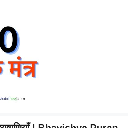
िष्यवाणियाँ | Bhavishya Puran