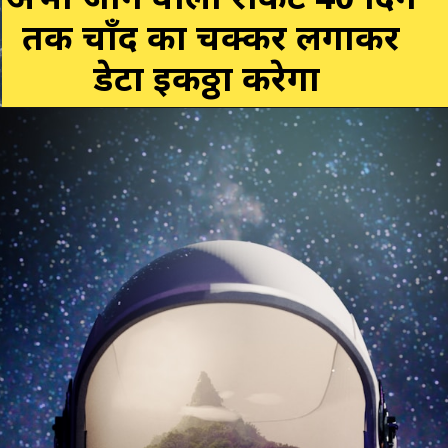
अभी जाने वाला रॉकेट 40 दिन
तक चाँद का चक्कर लगाकर
डेटा इकठ्ठा करेगा